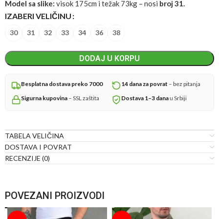
Model sa slike:
visok 175cm i težak 73kg – nosi
broj 31.
IZABERI VELIČINU
30
31
32
33
34
36
38
DODAJ U KORPU
Besplatna dostava preko 7000
14 dana za povrat
– bez pitanja
Sigurna kupovina
– SSL zaštita
Dostava 1–3 dana
u Srbiji
TABELA VELIČINA
DOSTAVA I POVRAT
RECENZIJE (0)
POVEZANI PROIZVODI