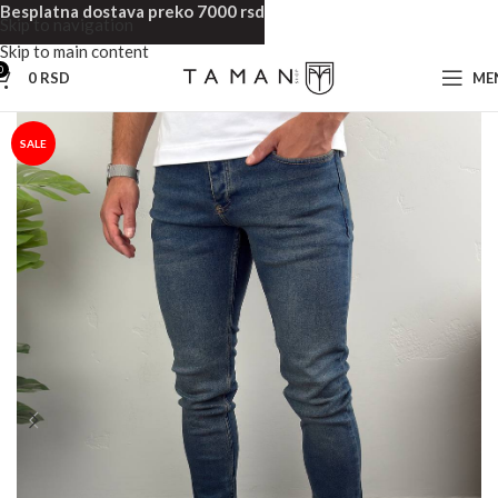
Besplatna dostava preko 7000 rsd
Skip to navigation
Skip to main content
0
0
RSD
ME
Početna
Muska odeća
Muške Farmerke
SALE