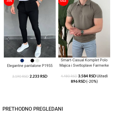
-30%
SALE
Smart-Casual Komplet Polo
Majica i Svetloplave Farmerke
Elegantne pantalone P1955
3.584
RSD
Uštedi
2.233
RSD
4.480
RSD
3.190
RSD
896
RSD
(-20%)
PRETHODNO PREGLEDANI