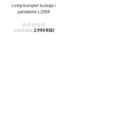
Letnji komplet košulja i
pantalone L2008
2.990
RSD
4.200
RSD