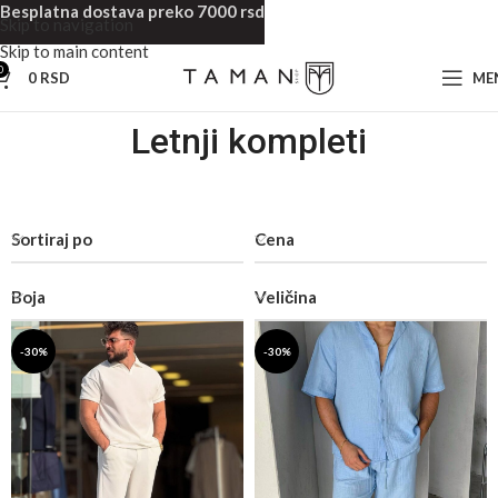
Besplatna dostava preko 7000 rsd
Skip to navigation
Skip to main content
0
0
RSD
ME
Letnji kompleti
Sortiraj po
Cena
Boja
Veličina
-30%
-30%