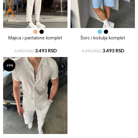
Majica i pantalone komplet
Šorc i košulja komplet
3.493
RSD
3.493
RSD
4.990
RSD
4.990
RSD
-29%