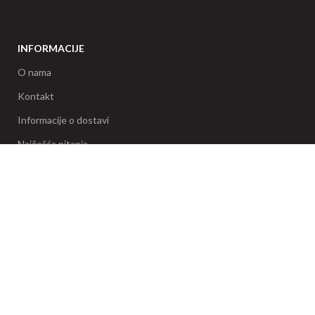
INFORMACIJE
O nama
Kontakt
Informacije o dostavi
Najčešća pitanja
Zamena artikala
Pravo na odustanak
SERVIS
Reklamacije
Uslovi korišćenja