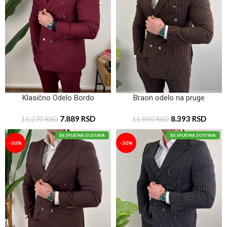
Klasično Odelo Bordo
Braon odelo na pruge
7.889
RSD
8.393
RSD
11.270
RSD
11.990
RSD
BESPLATNA DOSTAVA
BESPLATNA DOSTAVA
-30%
-30%