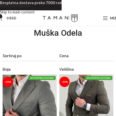
Besplatna dostava preko 7000 rsd
Skip to navigation
Skip to main content
0
0
RSD
ME
Muška Odela
Sortiraj po
Cena
Boja
Veličina
BESPLATNA DOSTAVA
BESPLATNA DOSTAVA
-30%
-30%