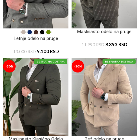
Maslinasto odelo na pruge
Letnje odelo na pruge
8.393
RSD
11.990
RSD
9.100
RSD
13.000
RSD
BESPLATNA DOSTAVA
BESPLATNA DOSTAVA
-30%
-30%
Maslinasto Klasično Odelo
Bež odelo na pruge