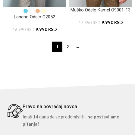
Muško Odelo Kamel O9001-13
Laneno Odelo O2052
9.990
RSD
17.550
RSD
9.990
RSD
16.990
RSD
1
2
→
Pravo na povraćaj novca
Imaš 14 dana da se predomisliš -
ne postavljamo
pitanja!