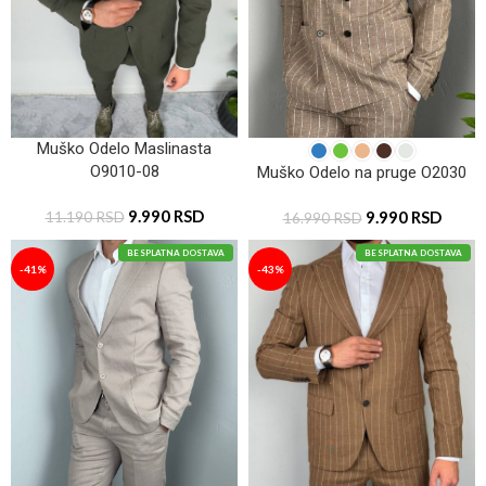
Muško Odelo Maslinasta
O9010-08
Muško Odelo na pruge O2030
9.990
RSD
9.990
RSD
11.190
RSD
16.990
RSD
BESPLATNA DOSTAVA
BESPLATNA DOSTAVA
-41%
-43%