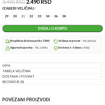
2.490
RSD
3.490
RSD
IZABERI VELIČINU
29
30
31
32
33
34
36
38
DODAJ U KORPU
Besplatna dostava preko 7000
14 dana za povrat
– bez pitanja
Sigurna kupovina
– SSL zaštita
Dostava 1–3 dana
u Srbiji
OPIS
TABELA VELIČINA
DOSTAVA I POVRAT
RECENZIJE (0)
POVEZANI PROIZVODI