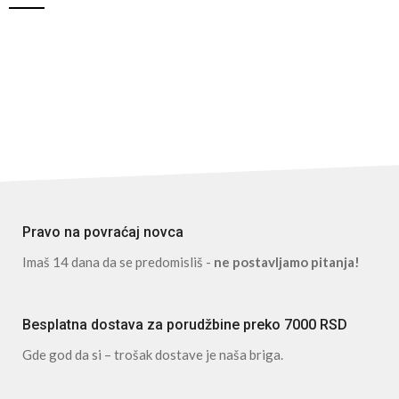
Pravo na povraćaj novca
Imaš 14 dana da se predomisliš -
ne postavljamo pitanja!
Besplatna dostava za porudžbine preko 7000 RSD
Gde god da si – trošak dostave je naša briga.