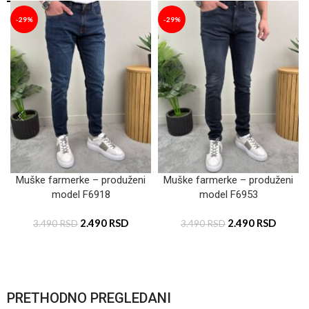
-29%
-29%
Muške farmerke – produženi
Muške farmerke – produženi
model F6918
model F6953
2.490
RSD
2.490
RSD
3.490
RSD
3.490
RSD
PRETHODNO PREGLEDANI