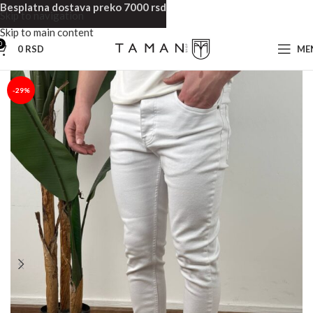
Besplatna dostava preko 7000 rsd
Skip to navigation
Skip to main content
0
0
RSD
ME
Početna
Muska odeća
Muške Farmerke
-29%