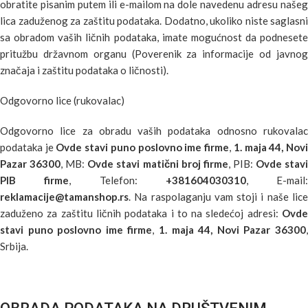
obratite pisanim putem ili e-mailom na dole navedenu adresu našeg
lica zaduženog za zaštitu podataka. Dodatno, ukoliko niste saglasni
sa obradom vaših ličnih podataka, imate mogućnost da podnesete
pritužbu državnom organu (Poverenik za informacije od javnog
značaja i zaštitu podataka o ličnosti).
Odgovorno lice (rukovalac)
Odgovorno lice za obradu vaših podataka odnosno rukovalac
podataka je
Ovde stavi puno poslovno ime firme
,
1. maja 44, Nov
Pazar 36300
, MB:
Ovde stavi matični broj firme
, PIB:
Ovde stav
PIB firme
, Telefon:
+381604030310
, E-mail:
reklamacije@tamanshop.rs
. Na raspolaganju vam stoji i naše lice
zaduženo za zaštitu ličnih podataka i to na sledećoj adresi:
Ovde
stavi puno poslovno ime firme
,
1. maja 44, Novi Pazar 36300
Srbija.