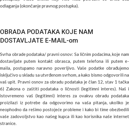
odlaganja (okončanje pravnog postupka).
OBRADA PODATAKA KOJE NAM
DOSTAVLJATE E-MAIL-om
Svrha obrade podataka/ pravni osnov: Sa ličnim podacima, koje nam
dostavljate putem kontakt obrasca, putem telefona ili putem e-
maila, postupamo naravno poverljivo. Vaše podatke obrađujemo
isključivo u skladu sa utvrđenom svrhom, a kako bismo odgovorili na
vaš upit. Pravni osnov za obradu podataka je član 12, stav 1 tačka
6) Zakona o zaštiti podataka o ličnosti (legitimni interes). Naš i
istovremeno vaš (legitimni) interes za ovakvu obradu podataka
proizilazi iz potrebe da odgovorimo na vaša pitanja, ukoliko je
neophodno da rešimo postojeće probleme i kako bi time obezbedili
vaše zadovoljstvo kao našeg kupca ili kao korisnika naše internet
stranice.