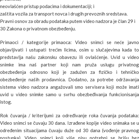
neovlašćen pristup podacima i dokumentaciji; i
zaštita vozila za transport novca i drugih prevoznih sredstava.
Pravni osnov za obradu podataka putem video nadzora je član 29 i
30 Zakona o privatnom obezbeđenju.
Primaoci / kategorije primaoca: Video snimci se neće javno
objavljivati i ustupati trećim licima, osim u slučajevima kada to
predstavlja našu zakonsku obavezu ili ovlašćenje. Uvid u video
snimke ima naš partner koji nam pruža uslugu privatnog
obezbeđenja odnosno koji je zadužen za fizičko i tehničko
obezbeđenje naših prodavnica. Dodatno, za potrebe održavanja
sistema video nadzora angažovali smo servisera koji može imati
uvid u video snimke samo u svrhu obezbeđivanja funkcionisanja
istog.
Rok čuvanja / kriterijumi za određivanje roka čuvanja podataka:
Video snimci se čuvaju 30 dana. Izrađene kopije video snimaka se u
određenim situacijama čuvaju duže od 30 dana (vođenje pravnog
postupka). Video snimci koji više nisu potrebni se brišu bez