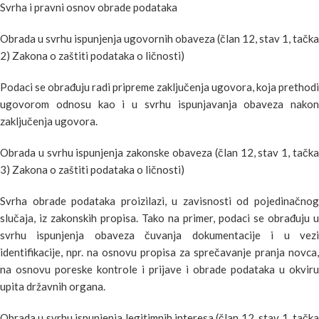
Svrha i pravni osnov obrade podataka
Obrada u svrhu ispunjenja ugovornih obaveza (član 12, stav 1, tačka
2) Zakona o zaštiti podataka o ličnosti)
Podaci se obrađuju radi pripreme zaključenja ugovora, koja prethodi
ugovorom odnosu kao i u svrhu ispunjavanja obaveza nakon
zaključenja ugovora.
Obrada u svrhu ispunjenja zakonske obaveza (član 12, stav 1, tačka
3) Zakona o zaštiti podataka o ličnosti)
Svrha obrade podataka proizilazi, u zavisnosti od pojedinačnog
slučaja, iz zakonskih propisa. Tako na primer, podaci se obrađuju u
svrhu ispunjenja obaveza čuvanja dokumentacije i u vezi
identifikacije, npr. na osnovu propisa za sprečavanje pranja novca,
na osnovu poreske kontrole i prijave i obrade podataka u okviru
upita državnih organa.
Obrada u svrhu ispunjenja legitimnih interesa (član 12, stav 1, tačka