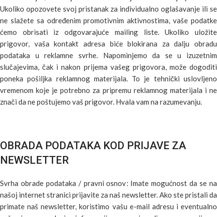
Ukoliko opozovete svoj pristanak za individualno oglašavanje ili se
ne slažete sa određenim promotivnim aktivnostima, vaše podatke
ćemo obrisati iz odgovarajuće mailing liste. Ukoliko uložite
prigovor, vaša kontakt adresa biće blokirana za dalju obradu
podataka u reklamne svrhe. Napominjemo da se u izuzetnim
slučajevima, čak i nakon prijema vašeg prigovora, može dogoditi
poneka pošiljka reklamnog materijala. To je tehnički uslovljeno
vremenom koje je potrebno za pripremu reklamnog materijala i ne
znači da ne poštujemo vaš prigovor. Hvala vam na razumevanju.
OBRADA PODATAKA KOD PRIJAVE ZA
NEWSLETTER
Svrha obrade podataka / pravni osnov: Imate mogućnost da se na
našoj internet stranici prijavite za naš newsletter. Ako ste pristali da
primate naš newsletter, koristimo vašu e-mail adresu i eventualno