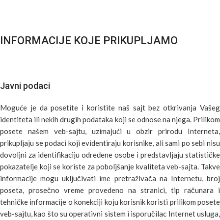
INFORMACIJE KOJE PRIKUPLJAMO
Javni podaci
Moguće je da posetite i koristite naš sajt bez otkrivanja Vašeg
identiteta ili nekih drugih podataka koji se odnose na njega. Prilikom
posete našem veb-sajtu, uzimajući u obzir prirodu Interneta,
prikupljaju se podaci koji evidentiraju korisnike, ali sami po sebi nisu
dovoljni za identifikaciju određene osobe i predstavljaju statističke
pokazatelje koji se koriste za poboljšanje kvaliteta veb-sajta. Takve
informacije mogu uključivati ime pretraživača na Internetu, broj
poseta, prosečno vreme provedeno na stranici, tip računara i
tehničke informacije o konekciji koju korisnik koristi prilikom posete
veb-sajtu, kao što su operativni sistem i isporučilac Internet usluga,