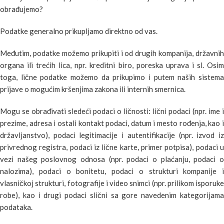
obrađujemo?
Podatke generalno prikupljamo direktno od vas.
Međutim, podatke možemo prikupiti i od drugih kompanija, državnih
organa ili trećih lica, npr. kreditni biro, poreska uprava i sl. Osim
toga, lične podatke možemo da prikupimo i putem naših sistema
prijave o mogućim kršenjima zakona ili internih smernica.
Mogu se obrađivati sledeći podaci o ličnosti: lični podaci (npr. ime i
prezime, adresa i ostali kontakt podaci, datum i mesto rođenja, kao i
državljanstvo), podaci legitimacije i autentifikacije (npr. izvod iz
privrednog registra, podaci iz lične karte, primer potpisa), podaci u
vezi našeg poslovnog odnosa (npr. podaci o plaćanju, podaci o
nalozima), podaci o bonitetu, podaci o strukturi kompanije i
vlasničkoj strukturi, fotografije i video snimci (npr. prilikom isporuke
robe), kao i drugi podaci slični sa gore navedenim kategorijama
podataka.