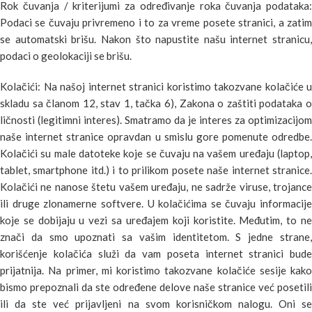
Rok čuvanja / kriterijumi za određivanje roka čuvanja podataka:
Podaci se čuvaju privremeno i to za vreme posete stranici, a zatim
se automatski brišu. Nakon što napustite našu internet stranicu,
podaci o geolokaciji se brišu.
Kolačići: Na našoj internet stranici koristimo takozvane kolačiće u
skladu sa članom 12, stav 1, tačka 6), Zakona o zaštiti podataka o
ličnosti (legitimni interes). Smatramo da je interes za optimizacijom
naše internet stranice opravdan u smislu gore pomenute odredbe.
Kolačići su male datoteke koje se čuvaju na vašem uređaju (laptop,
tablet, smartphone itd.) i to prilikom posete naše internet stranice.
Kolačići ne nanose štetu vašem uređaju, ne sadrže viruse, trojance
ili druge zlonamerne softvere. U kolačićima se čuvaju informacije
koje se dobijaju u vezi sa uređajem koji koristite. Međutim, to ne
znači da smo upoznati sa vašim identitetom. S jedne strane,
korišćenje kolačića služi da vam poseta internet stranici bude
prijatnija. Na primer, mi koristimo takozvane kolačiće sesije kako
bismo prepoznali da ste određene delove naše stranice već posetili
ili da ste već prijavljeni na svom korisničkom nalogu. Oni se