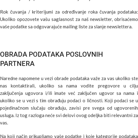
Rok čuvanja / kriterijumi za određivanje roka čuvanja podataka:
Ukoliko opozovete vašu saglasnost za naš newsletter, obrisaćemo
vaše podatke sa odgovarajuće mailing liste za slanje newslettera.
OBRADA PODATAKA POSLOVNIH
PARTNERA
Naredne napomene u vezi obrade podataka važe za vas ukoliko ste
nas kontaktirali, ukoliko sa nama vodite pregovore u cilju
zaključenja ugovora i/ili imate već zaključen ugovor sa nama i
ukoliko se u vezi s tim obrađuju podaci o ličnosti. Koji podaci se u
pojedinačnom slučaju obrađuju, zavisi pre svega od ugovorenih
usluga. Iz tog razloga neće svi delovi ovog odeljka biti relevantni za
vas.
Na koji način prikupljamo vaše podatke i koje kategorije podataka