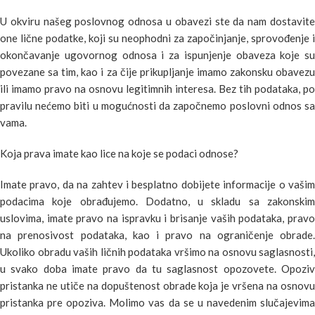
U okviru našeg poslovnog odnosa u obavezi ste da nam dostavite
one lične podatke, koji su neophodni za započinjanje, sprovođenje i
okončavanje ugovornog odnosa i za ispunjenje obaveza koje su
povezane sa tim, kao i za čije prikupljanje imamo zakonsku obavezu
ili imamo pravo na osnovu legitimnih interesa. Bez tih podataka, po
pravilu nećemo biti u mogućnosti da započnemo poslovni odnos sa
vama.
Koja prava imate kao lice na koje se podaci odnose?
Imate pravo, da na zahtev i besplatno dobijete informacije o vašim
podacima koje obrađujemo. Dodatno, u skladu sa zakonskim
uslovima, imate pravo na ispravku i brisanje vaših podataka, pravo
na prenosivost podataka, kao i pravo na ograničenje obrade.
Ukoliko obradu vaših ličnih podataka vršimo na osnovu saglasnosti,
u svako doba imate pravo da tu saglasnost opozovete. Opoziv
pristanka ne utiče na dopuštenost obrade koja je vršena na osnovu
pristanka pre opoziva. Molimo vas da se u navedenim slučajevima