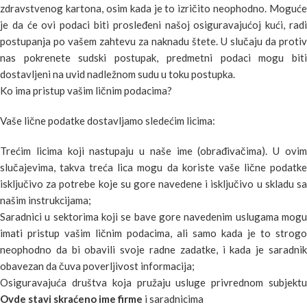
zdravstvenog kartona, osim kada je to izričito neophodno. Moguće
je da će ovi podaci biti prosleđeni našoj osiguravajućoj kući, radi
postupanja po vašem zahtevu za naknadu štete. U slučaju da protiv
nas pokrenete sudski postupak, predmetni podaci mogu biti
dostavljeni na uvid nadležnom sudu u toku postupka.
Ko ima pristup vašim ličnim podacima?
Vaše lične podatke dostavljamo sledećim licima:
Trećim licima koji nastupaju u naše ime (obrađivačima). U ovim
slučajevima, takva treća lica mogu da koriste vaše lične podatke
isključivo za potrebe koje su gore navedene i isključivo u skladu sa
našim instrukcijama;
Saradnici u sektorima koji se bave gore navedenim uslugama mogu
imati pristup vašim ličnim podacima, ali samo kada je to strogo
neophodno da bi obavili svoje radne zadatke, i kada je saradnik
obavezan da čuva poverljivost informacija;
Osiguravajuća društva koja pružaju usluge privrednom subjektu
Ovde stavi skraćeno ime firme
i saradnicima