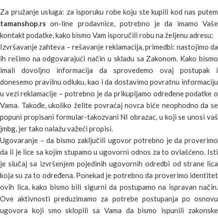
Za pružanje usluga: za isporuku robe koju ste kupili kod nas putem
tamanshop.rs
on-line prodavnice, potrebno je da imamo Vaše
kontakt podatke, kako bismo Vam isporučili robu na željenu adresu;
Izvršavanje zahteva – rešavanje reklamacija, primedbi: nastojimo da
ih rešimo na odgovarajući način u skladu sa Zakonom. Kako bismo
imali dovoljno informacija da sprovedemo ovaj postupak i
donesemo pravilnu odluku, kao i da dostavimo povratnu informaciju
u vezi reklamacije – potrebno je da prikupljamo određene podatke o
Vama. Takođe, ukoliko želite povraćaj novca biće neophodno da se
popuni propisani formular-takozvani NI obrazac, u koji se unosi vaš
jmbg, jer tako nalažu važeći propisi.
Ugovaranje – da bismo zaključili ugovor potrebno je da proverimo
da li je lice sa kojim stupamo u ugovorni odnos za to ovlašćeno. Isti
je slučaj sa izvršenjem pojedinih ugovornih odredbi od strane lica
koja su za to određena. Ponekad je potrebno da proverimo identitet
ovih lica, kako bismo bili sigurni da postupamo na ispravan način.
Ove aktivnosti preduzimamo za potrebe postupanja po osnovu
ugovora koji smo sklopili sa Vama da bismo ispunili zakonske