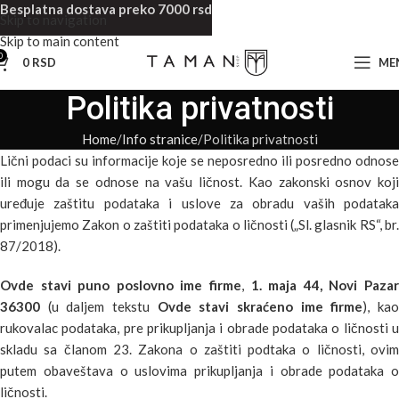
Besplatna dostava preko 7000 rsd
Skip to navigation
Skip to main content
0
0
RSD
ME
Politika privatnosti
Home
Info stranice
Politika privatnosti
Lični podaci su informacije koje se neposredno ili posredno odnose
ili mogu da se odnose na vašu ličnost. Kao zakonski osnov koji
uređuje zaštitu podataka i uslove za obradu vaših podataka
primenjujemo Zakon o zaštiti podataka o ličnosti („Sl. glasnik RS“, br.
87/2018).
Ovde stavi puno poslovno ime firme
,
1. maja 44, Novi Paza
36300
(u daljem tekstu
Ovde stavi skraćeno ime firme
), ka
rukovalac podataka, pre prikupljanja i obrade podataka o ličnosti u
skladu sa članom 23. Zakona o zaštiti podtaka o ličnosti, ovim
putem obaveštava o uslovima prikupljanja i obrade podataka o
ličnosti.