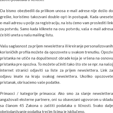
Da bismo obezbedili da prilikom unosa e-mail adrese nije došlo do
greške, koristimo takozvani double-opt-in postupak. Kada unesete
e-mail adresu u polje za registraciju, na istu ćemo vam proslediti link
za potvrdu. Samo kada kliknete na ovu potvrdu, vaša e-mail adresa
će biti uneta u našu mailing listu.
Vašu saglasnost za prijem newslettera ili kreiranje personalizovanih
korisničkih profila možete da opozovete u svakom trenutku. Opoziv
pristanka ne utiče na dopuštenost obrade koja je vršena na osnovu
pristanka pre opoziva. To možete učiniti tako što ste se npr. na našoj
internet stranici odjaviti sa liste za prijem newslettera. Link za
odjavu imate na kraju svakog newslettera. Ukoliko opozovete
pristanak, obrisaćemo vaše podatke.
Primaoci / kategorije primaoca: Ako smo za slanje newslettera
angažovali eksterne partnere, oni su obavezani ugovorom u skladu
sa članom 45 Zakona o zaštiti podataka o ličnosti. Svako dalje
obelodanjivanje podatka trećim licima je isključeno.