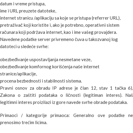
datum i vreme pristupa,
ime i URL preuzete datoteke,
internet stranicu /aplikaciju sa koje se pristupa (referrer URL),
pretraživač koji koristite i, ako je potrebno, operativni sistem
računara koji podržava internet, kao i ime vašeg provajdera.
Navedene podatke server privremeno čuva u takozvanoj log
datoteci u sledeće svrhe:
obezbeđivanje uspostavljanja nesmetane veze,
obezbeđivanje komfornog korišćenja naše internet
stranice/aplikacije,
procena bezbednosti i stabilnosti sistema.
Pravni osnov za obradu IP adrese je član 12, stav 1 tačka 6),
Zakona o zaštiti podataka o ličnosti (legitiman interes). Naš
legitimni interes proizilazi iz gore navede svrhe obrade podataka.
Primaoci / kategorije primaoca: Generalno ove podatke ne
prenosimo trećim licima.