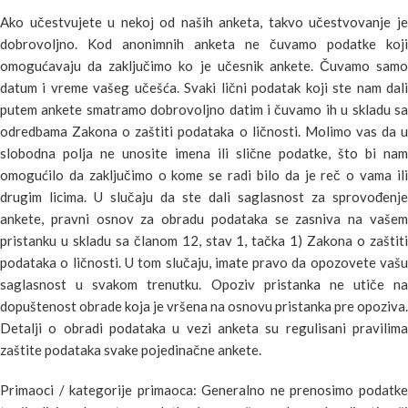
Ako učestvujete u nekoj od naših anketa, takvo učestvovanje je
dobrovoljno. Kod anonimnih anketa ne čuvamo podatke koji
omogućavaju da zaključimo ko je učesnik ankete. Čuvamo samo
datum i vreme vašeg učešća. Svaki lični podatak koji ste nam dali
putem ankete smatramo dobrovoljno datim i čuvamo ih u skladu sa
odredbama Zakona o zaštiti podataka o ličnosti. Molimo vas da u
slobodna polja ne unosite imena ili slične podatke, što bi nam
omogućilo da zaključimo o kome se radi bilo da je reč o vama ili
drugim licima. U slučaju da ste dali saglasnost za sprovođenje
ankete, pravni osnov za obradu podataka se zasniva na vašem
pristanku u skladu sa članom 12, stav 1, tačka 1) Zakona o zaštiti
podataka o ličnosti. U tom slučaju, imate pravo da opozovete vašu
saglasnost u svakom trenutku. Opoziv pristanka ne utiče na
dopuštenost obrade koja je vršena na osnovu pristanka pre opoziva.
Detalji o obradi podataka u vezi anketa su regulisani pravilima
zaštite podataka svake pojedinačne ankete.
Primaoci / kategorije primaoca: Generalno ne prenosimo podatke