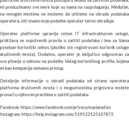
platforme društvenih mreža postupa u skladu sa zaštitom podataka,
mi preduzimamo sve mere koje su nama na raspolaganju. Međutim,
na mnogim mestima ne možemo da utičemo na obradu podataka
operatera, niti znamo koje podatke operater tačno obrađuje.
Operater platforme upravlja celom IT infrastrukturom usluge,
pridržava se sopstvenih pravila o zaštiti podataka i ima sa Vama
poseban korisnički odnos (ukoliko ste registrovani korisnik usluge
društvenih mreža). Dodatno, operater je isključivo odgovoran za
sva pitanja u odnosu na podatke Vašeg korisničkog profila, kojima
mi kao kompanija nemamo pristup.
Detaljnije informacije o obradi podataka od strane operatera
platforma društvenih mreža i o mogućnostima prigovora možete
pronaći u njihovim pravilima o zaštiti podataka:
Facebook:
https://www.facebook.com/privacy/explanatios
Instagram:
https://help.instagram.com/519522125107875