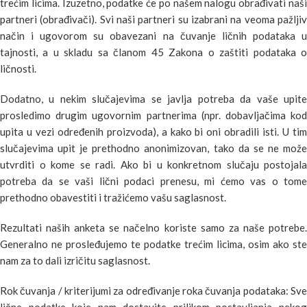
trećim licima. Izuzetno, podatke će po našem nalogu obrađivati naši
partneri (obrađivači). Svi naši partneri su izabrani na veoma pažljiv
način i ugovorom su obavezani na čuvanje ličnih podataka u
tajnosti, a u skladu sa članom 45 Zakona o zaštiti podataka o
ličnosti.
Dodatno, u nekim slučajevima se javlja potreba da vaše upite
prosledimo drugim ugovornim partnerima (npr. dobavljačima kod
upita u vezi određenih proizvoda), a kako bi oni obradili isti. U tim
slučajevima upit je prethodno anonimizovan, tako da se ne može
utvrditi o kome se radi. Ako bi u konkretnom slučaju postojala
potreba da se vaši lični podaci prenesu, mi ćemo vas o tome
prethodno obavestiti i tražićemo vašu saglasnost.
Rezultati naših anketa se načelno koriste samo za naše potrebe.
Generalno ne prosleđujemo te podatke trećim licima, osim ako ste
nam za to dali izričitu saglasnost.
Rok čuvanja / kriterijumi za određivanje roka čuvanja podataka: Sve