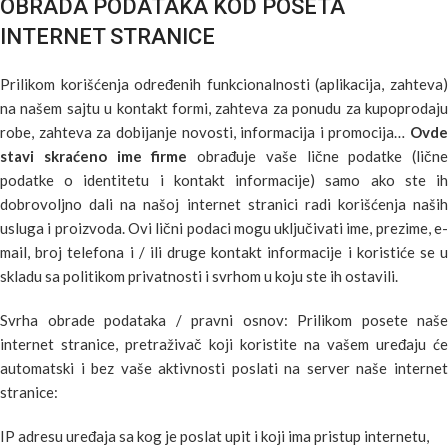
OBRADA PODATAKA KOD POSETA
INTERNET STRANICE
Prilikom korišćenja određenih funkcionalnosti (aplikacija, zahteva)
na našem sajtu u kontakt formi, zahteva za ponudu za kupoprodaju
robe, zahteva za dobijanje novosti, informacija i promocija…
Ovde
stavi skraćeno ime firme
obrađuje vaše lične podatke (lične
podatke o identitetu i kontakt informacije) samo ako ste ih
dobrovoljno dali na našoj internet stranici radi korišćenja naših
usluga i proizvoda. Ovi lični podaci mogu uključivati ime, prezime, e-
mail, broj telefona i / ili druge kontakt informacije i koristiće se u
skladu sa politikom privatnosti i svrhom u koju ste ih ostavili.
Svrha obrade podataka / pravni osnov: Prilikom posete naše
internet stranice, pretraživač koji koristite na vašem uređaju će
automatski i bez vaše aktivnosti poslati na server naše internet
stranice:
IP adresu uređaja sa kog je poslat upit i koji ima pristup internetu,