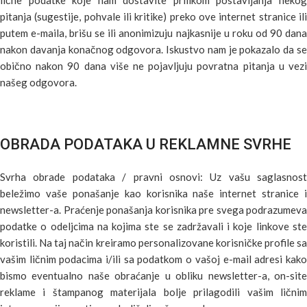
lične podatke koje nam dostavite prilikom postavljanja nekog
pitanja (sugestije, pohvale ili kritike) preko ove internet stranice ili
putem e-maila, brišu se ili anonimizuju najkasnije u roku od 90 dana
nakon davanja konačnog odgovora. Iskustvo nam je pokazalo da se
obično nakon 90 dana više ne pojavljuju povratna pitanja u vezi
našeg odgovora.
OBRADA PODATAKA U REKLAMNE SVRHE
Svrha obrade podataka / pravni osnovi: Uz vašu saglasnost
beležimo vaše ponašanje kao korisnika naše internet stranice i
newsletter-a. Praćenje ponašanja korisnika pre svega podrazumeva
podatke o odeljcima na kojima ste se zadržavali i koje linkove ste
koristili. Na taj način kreiramo personalizovane korisničke profile sa
vašim ličnim podacima i/ili sa podatkom o vašoj e-mail adresi kako
bismo eventualno naše obraćanje u obliku newsletter-a, on-site
reklame i štampanog materijala bolje prilagodili vašim ličnim