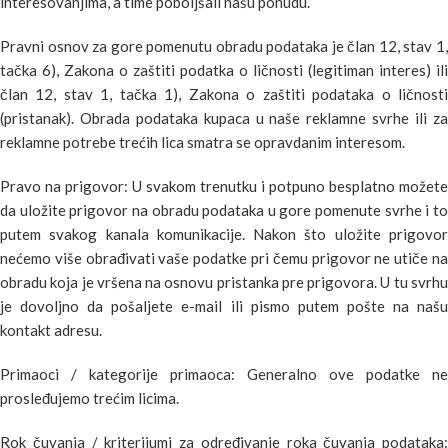
interesovanjima, a time poboljšali našu ponudu.
Pravni osnov za gore pomenutu obradu podataka je član 12, stav 1,
tačka 6), Zakona o zaštiti podatka o ličnosti (legitiman interes) ili
član 12, stav 1, tačka 1), Zakona o zaštiti podataka o ličnosti
(pristanak). Obrada podataka kupaca u naše reklamne svrhe ili za
reklamne potrebe trećih lica smatra se opravdanim interesom.
Pravo na prigovor: U svakom trenutku i potpuno besplatno možete
da uložite prigovor na obradu podataka u gore pomenute svrhe i to
putem svakog kanala komunikacije. Nakon što uložite prigovor
nećemo više obrađivati vaše podatke pri čemu prigovor ne utiče na
obradu koja je vršena na osnovu pristanka pre prigovora. U tu svrhu
je dovoljno da pošaljete e-mail ili pismo putem pošte na našu
kontakt adresu.
Primaoci / kategorije primaoca: Generalno ove podatke ne
prosleđujemo trećim licima.
Rok čuvanja / kriterijumi za određivanje roka čuvanja podataka: