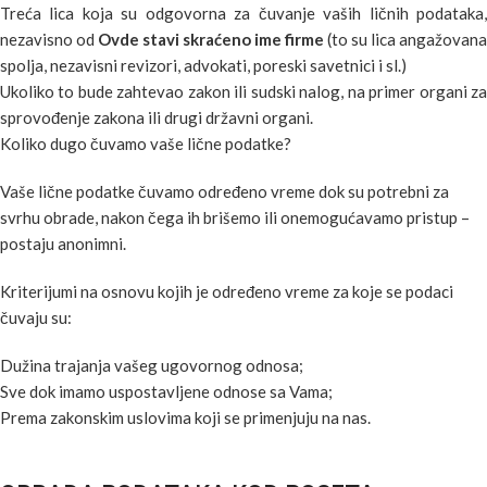
Treća lica koja su odgovorna za čuvanje vaših ličnih podataka,
nezavisno od
Ovde stavi skraćeno ime firme
(to su lica angažovana
spolja, nezavisni revizori, advokati, poreski savetnici i sl.)
Ukoliko to bude zahtevao zakon ili sudski nalog, na primer organi za
sprovođenje zakona ili drugi državni organi.
Koliko dugo čuvamo vaše lične podatke?
Vaše lične podatke čuvamo određeno vreme dok su potrebni za
svrhu obrade, nakon čega ih brišemo ili onemogućavamo pristup –
postaju anonimni.
Kriterijumi na osnovu kojih je određeno vreme za koje se podaci
čuvaju su:
Dužina trajanja vašeg ugovornog odnosa;
Sve dok imamo uspostavljene odnose sa Vama;
Prema zakonskim uslovima koji se primenjuju na nas.