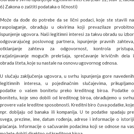
6) Zakona o zaštiti podataka o ličnosti)
Može da dođe do potrebe da se lični podaci, koje ste stavili na
raspolaganje, obrađuju u okvirima koji prevazilaze prvobitno
ispunjenje ugovora. Naši legitimni interesi za takvu obradu su izbor
odgovarajućeg poslovnog partnera, ispunjenje pravnih zahteva,
otklanjanje zahteva za odgovornost, kontrola pristupa,
razjašnjavanje mogućih prekršaja, sprečavanje krivičnih dela i
obrada šteta, koje su nastale na osnovu ugovornog odnosa.
U slučaju zaključenja ugovora, u svrhu ispunjenja gore navedenih
legitimnih interesa, u pojedinačnim slučajevima, prikupljamo
podatke o vašem bonitetu preko kreditnog biroa. Podatke o
bonitetu, koje smo dobili od kreditnog biroa, obrađujemo u svrhu
provere vaše kreditne sposobnosti. Kreditni biro čuva podatke, koje
npr. dobijaju od banaka ili kompanija. U te podatke spadaju pre
svega, prezime, ime, datum rođenja, adrese i informacije o istoriji
plaćanja. Informacije o sačuvanim podacima koji se odnose na vas
možete dobiti direktno od kreditnog biroa.