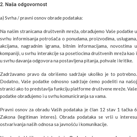
2. Naša odgovornost
a) Svrha / pravni osnov obrade podataka:
Na našim stranicama društvenih mreža, obrađujemo Vaše podatke u
svrhu informisanja potrošača o ponudama, proizvodima, uslugama,
akcijama, nagradnim igrama, bitnim informacijama, novostima u
kompaniji, u svrhu interakcije sa posetiocima društvenih mreža kao i
u svrhu davanja odgovora na postavljena pitanja, pohvale i kritike.
Zadržavamo pravo da obrišemo sadržaje ukoliko je to potrebno.
Dodatno, Vaše podatke odnosno sadržaje ćemo podeliti na našoj
stranici ako to predstavlja funkciju platforme društvene mreže. Vaše
podatke obrađujemo i u svrhu komuniciranja sa vama.
Pravni osnov za obradu Vaših podataka je član 12 stav 1 tačka 6
Zakona (legitiman interes). Obrada podataka se vrši u interesu
ostvarivanja naših odnosa sa javnošću i komunikacije.