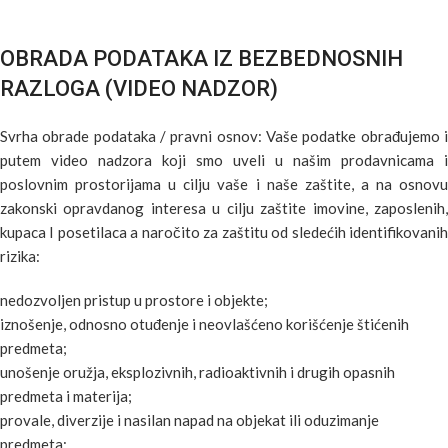
OBRADA PODATAKA IZ BEZBEDNOSNIH
RAZLOGA (VIDEO NADZOR)
Svrha obrade podataka / pravni osnov: Vaše podatke obrađujemo i
putem video nadzora koji smo uveli u našim prodavnicama i
poslovnim prostorijama u cilju vaše i naše zaštite, a na osnovu
zakonski opravdanog interesa u cilju zaštite imovine, zaposlenih,
kupaca I posetilaca a naročito za zaštitu od sledećih identifikovanih
rizika:
nedozvoljen pristup u prostore i objekte;
iznošenje, odnosno otuđenje i neovlašćeno korišćenje štićenih
predmeta;
unošenje oružja, eksplozivnih, radioaktivnih i drugih opasnih
predmeta i materija;
provale, diverzije i nasilan napad na objekat ili oduzimanje
predmeta;