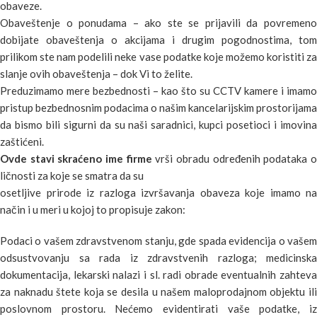
obaveze.
Obaveštenje o ponudama – ako ste se prijavili da povremeno
dobijate obaveštenja o akcijama i drugim pogodnostima, tom
prilikom ste nam podelili neke vase podatke koje možemo koristiti za
slanje ovih obaveštenja – dok Vi to želite.
Preduzimamo mere bezbednosti – kao što su CCTV kamere i imamo
pristup bezbednosnim podacima o našim kancelarijskim prostorijama
da bismo bili sigurni da su naši saradnici, kupci posetioci i imovina
zaštićeni.
Ovde stavi skraćeno ime firme
vrši obradu određenih podataka 
ličnosti za koje se smatra da su
osetljive prirode iz razloga izvršavanja obaveza koje imamo na
način i u meri u kojoj to propisuje zakon:
Podaci o vašem zdravstvenom stanju, gde spada evidencija o vašem
odsustvovanju sa rada iz zdravstvenih razloga; medicinska
dokumentacija, lekarski nalazi i sl. radi obrade eventualnih zahteva
za naknadu štete koja se desila u našem maloprodajnom objektu ili
poslovnom prostoru. Nećemo evidentirati vaše podatke, iz