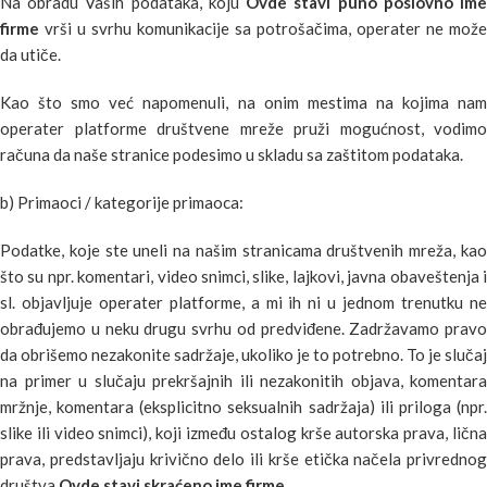
Na obradu Vaših podataka, koju
Ovde stavi puno poslovno im
firme
vrši u svrhu komunikacije sa potrošačima, operater ne može
da utiče.
Kao što smo već napomenuli, na onim mestima na kojima nam
operater platforme društvene mreže pruži mogućnost, vodimo
računa da naše stranice podesimo u skladu sa zaštitom podataka.
b) Primaoci / kategorije primaoca:
Podatke, koje ste uneli na našim stranicama društvenih mreža, kao
što su npr. komentari, video snimci, slike, lajkovi, javna obaveštenja i
sl. objavljuje operater platforme, a mi ih ni u jednom trenutku ne
obrađujemo u neku drugu svrhu od predviđene. Zadržavamo pravo
da obrišemo nezakonite sadržaje, ukoliko je to potrebno. To je slučaj
na primer u slučaju prekršajnih ili nezakonitih objava, komentara
mržnje, komentara (eksplicitno seksualnih sadržaja) ili priloga (npr.
slike ili video snimci), koji između ostalog krše autorska prava, lična
prava, predstavljaju krivično delo ili krše etička načela privrednog
društva
Ovde stavi skraćeno ime firme
.