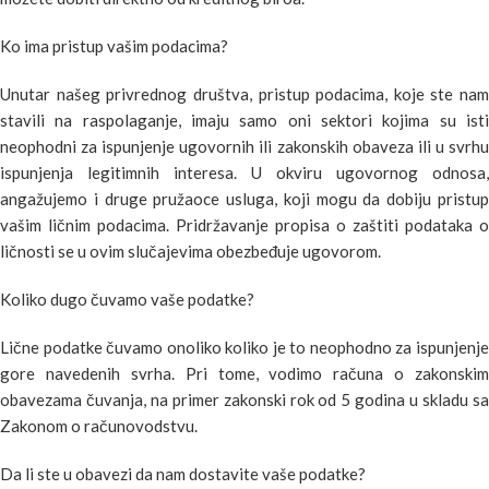
Ko ima pristup vašim podacima?
Unutar našeg privrednog društva, pristup podacima, koje ste nam
stavili na raspolaganje, imaju samo oni sektori kojima su isti
neophodni za ispunjenje ugovornih ili zakonskih obaveza ili u svrhu
ispunjenja legitimnih interesa. U okviru ugovornog odnosa,
angažujemo i druge pružaoce usluga, koji mogu da dobiju pristup
vašim ličnim podacima. Pridržavanje propisa o zaštiti podataka o
ličnosti se u ovim slučajevima obezbeđuje ugovorom.
Koliko dugo čuvamo vaše podatke?
Lične podatke čuvamo onoliko koliko je to neophodno za ispunjenje
gore navedenih svrha. Pri tome, vodimo računa o zakonskim
obavezama čuvanja, na primer zakonski rok od 5 godina u skladu sa
Zakonom o računovodstvu.
Da li ste u obavezi da nam dostavite vaše podatke?