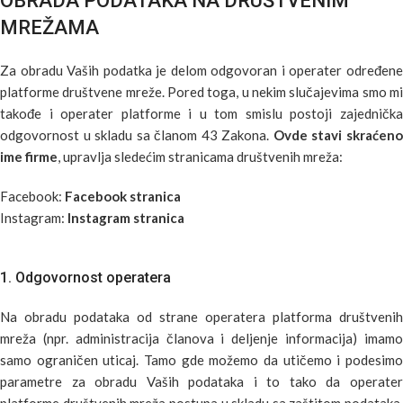
OBRADA PODATAKA NA DRUŠTVENIM
MREŽAMA
Za obradu Vaših podatka je delom odgovoran i operater određene
platforme društvene mreže. Pored toga, u nekim slučajevima smo mi
takođe i operater platforme i u tom smislu postoji zajednička
odgovornost u skladu sa članom 43 Zakona.
Ovde stavi skraćen
ime firme
, upravlja sledećim stranicama društvenih mreža:
Facebook:
Facebook stranica
Instagram:
Instagram stranica
1. Odgovornost operatera
Na obradu podataka od strane operatera platforma društvenih
mreža (npr. administracija članova i deljenje informacija) imamo
samo ograničen uticaj. Tamo gde možemo da utičemo i podesimo
parametre za obradu Vaših podataka i to tako da operater