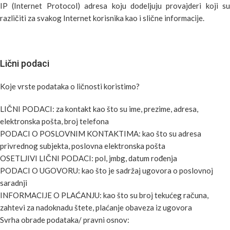
IP (Internet Protocol) adresa koju dodeljuju provajderi koji su
različiti za svakog Internet korisnika kao i slične informacije.
Lični podaci
Koje vrste podataka o ličnosti koristimo?
LIČNI PODACI: za kontakt kao što su ime, prezime, adresa,
elektronska pošta, broj telefona
PODACI O POSLOVNIM KONTAKTIMA: kao što su adresa
privrednog subjekta, poslovna elektronska pošta
OSETLJIVI LIČNI PODACI: pol, jmbg, datum rođenja
PODACI O UGOVORU: kao što je sadržaj ugovora o poslovnoj
saradnji
INFORMACIJE O PLAĆANJU: kao što su broj tekućeg računa,
zahtevi za nadoknadu štete, plaćanje obaveza iz ugovora
Svrha obrade podataka/ pravni osnov: