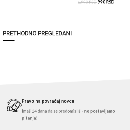
990
RSD
1.990
RSD
PRETHODNO PREGLEDANI
Pravo na povraćaj novca
Imaš 14 dana da se predomisliš -
ne postavljamo
pitanja!