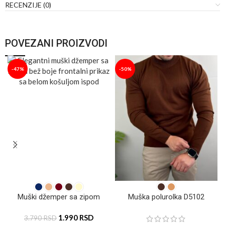
RECENZIJE (0)
POVEZANI PROIZVODI
-47%
-50%
Muški džemper sa zipom
Muška polurolka D5102
1.990
RSD
3.790
RSD