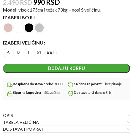
990
RSD
2.490
RSD
Model:
visok 175cm i težak 73kg – nosi
S
veličinu.
IZABERI BOJU
IZABERI VELIČINU
S
M
L
XL
XXL
DODAJ U KORPU
Besplatna dostava preko 7000
14 dana za povrat
– bez pitanja
Sigurna kupovina
– SSL zaštita
Dostava 1–3 dana
u Srbiji
OPIS
TABELA VELIČINA
DOSTAVA I POVRAT