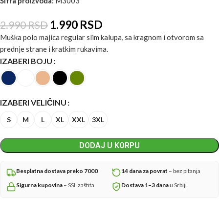
Šifra proizvoda:
M3003
1.990
RSD
2.990
RSD
Muška polo majica regular slim kalupa, sa kragnom i otvorom sa
prednje strane i kratkim rukavima.
IZABERI BOJU
IZABERI VELIČINU
S
M
L
XL
XXL
3XL
DODAJ U KORPU
Besplatna dostava preko 7000
14 dana za povrat
– bez pitanja
Sigurna kupovina
– SSL zaštita
Dostava 1–3 dana
u Srbiji