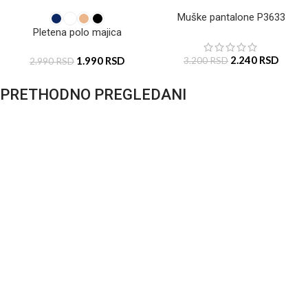
Muške pantalone P3633
Pletena polo majica
2.240
RSD
1.990
RSD
3.200
RSD
2.990
RSD
PRETHODNO PREGLEDANI