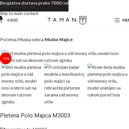
Besplatna dostava preko 7000 rsd
Skip to navigation
Skip to main content
0
0
RSD
ME
Početna
Muska odeća
Muške Majice
-33%
Pletena Polo Majica M3003