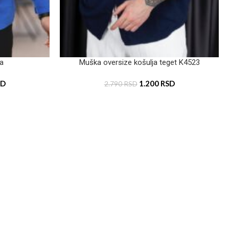
va
Muška oversize košulja teget K4523
SD
1.200
RSD
2.790
RSD