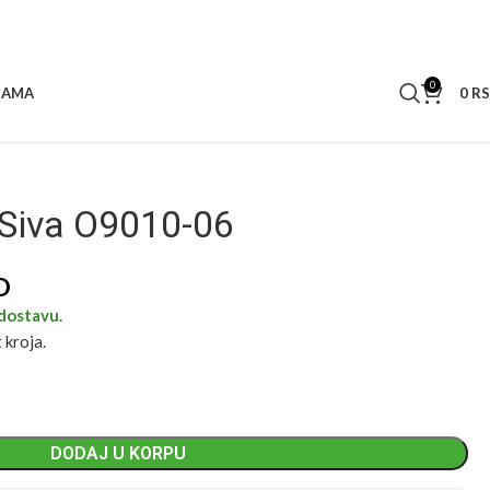
0
0
R
NAMA
Siva O9010-06
D
dostavu.
 kroja.
DODAJ U KORPU