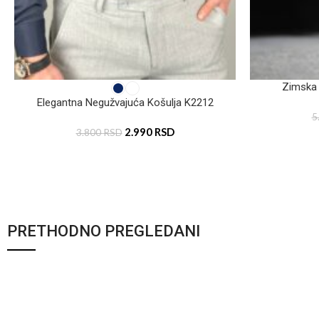
Zimska 
Elegantna Negužvajuća Košulja K2212
5
2.990
RSD
3.800
RSD
PRETHODNO PREGLEDANI