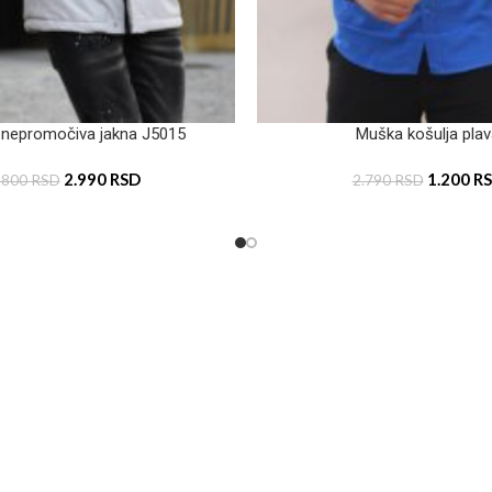
nepromočiva jakna J5015
Muška košulja pla
2.990
RSD
1.200
R
.800
RSD
2.790
RSD