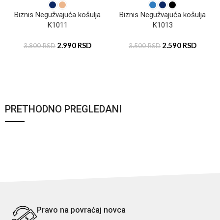
Biznis Negužvajuća košulja
Biznis Negužvajuća košulja
K1011
K1013
2.990
RSD
2.590
RSD
3.800
RSD
3.500
RSD
PRETHODNO PREGLEDANI
Pravo na povraćaj novca