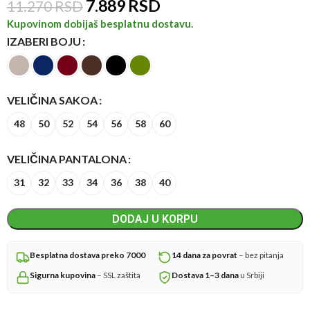
7.889
RSD
11.270
RSD
Kupovinom dobijaš besplatnu dostavu.
IZABERI BOJU
VELIČINA SAKOA
48
50
52
54
56
58
60
VELIČINA PANTALONA
31
32
33
34
36
38
40
DODAJ U KORPU
Besplatna dostava preko 7000
14 dana za povrat
– bez pitanja
Sigurna kupovina
– SSL zaštita
Dostava 1–3 dana
u Srbiji