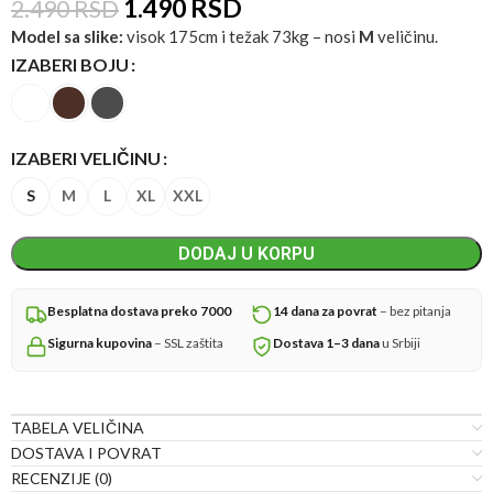
1.490
RSD
2.490
RSD
Model sa slike:
visok 175cm i težak 73kg – nosi
M
veličinu.
IZABERI BOJU
IZABERI VELIČINU
S
M
L
XL
XXL
DODAJ U KORPU
Besplatna dostava preko 7000
14 dana za povrat
– bez pitanja
Sigurna kupovina
– SSL zaštita
Dostava 1–3 dana
u Srbiji
TABELA VELIČINA
DOSTAVA I POVRAT
RECENZIJE (0)