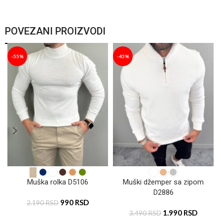
POVEZANI PROIZVODI
-55%
-43%
Muška rolka D5106
Muški džemper sa zipom
D2886
990
RSD
2.190
RSD
1.990
RSD
3.490
RSD