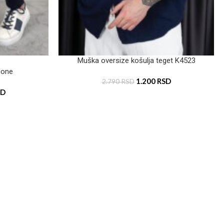
Muška oversize košulja teget K4523
lone
1.200
RSD
2.790
RSD
SD