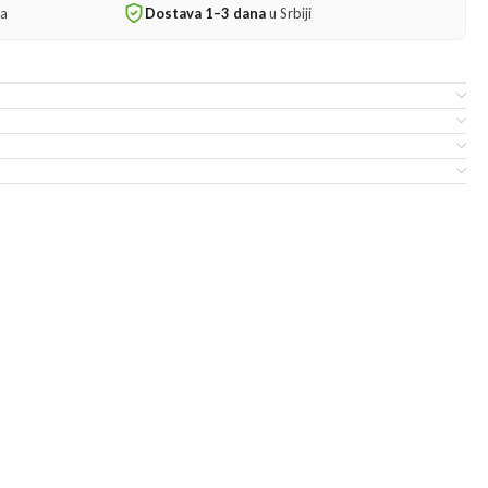
ta
Dostava 1–3 dana
u Srbiji