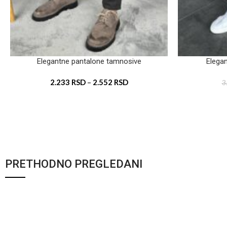
Elegantne pantalone tamnosive
Elegan
2.233
RSD
–
2.552
RSD
3
PRETHODNO PREGLEDANI