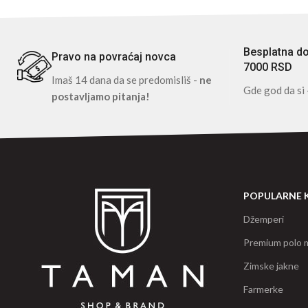
Besplatna do
Pravo na povraćaj novca
7000 RSD
Imaš 14 dana da se predomisliš -
ne
Gde god da si 
postavljamo pitanja!
POPULARNE 
Džemperi
Premium polo m
Zimske jakne
Farmerke