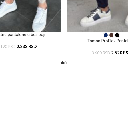
tne pantalone u bež boji
Taman ProFlex Panta
2.233
RSD
.190
RSD
2.520
R
3.600
RSD