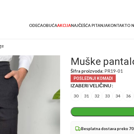
ODEĆA
OBUĆA
AKCIJA
NAJČEŠĆA PITANJA
KONTAKT
O 
ge
Muške pantal
Šifra proizvoda:
PR19-01
POSLEDNJI KOMADI
IZABERI VELIČINU
30
31
32
33
34
36
Besplatna dostava preko 7