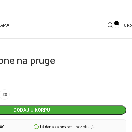
0
0
R
NAMA
one na pruge
38
DODAJ U KORPU
000
14 dana za povrat
– bez pitanja