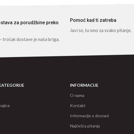
Pomoć kad ti zatreba
stava za porudžbine preko
Javi se, tu smo za svako pitanje.
– trošak dostave je naša briga.
KATEGORIJE
INFORMACIJE
O nama
ajice
Kontakt
Informacije o dostavi
Najčešća pitanja