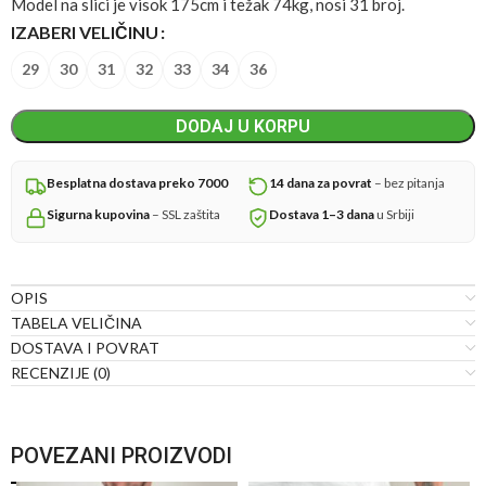
Model na slici je visok 175cm i težak 74kg, nosi 31 broj.
IZABERI VELIČINU
29
30
31
32
33
34
36
DODAJ U KORPU
Besplatna dostava preko 7000
14 dana za povrat
– bez pitanja
Sigurna kupovina
– SSL zaštita
Dostava 1–3 dana
u Srbiji
OPIS
TABELA VELIČINA
DOSTAVA I POVRAT
RECENZIJE (0)
POVEZANI PROIZVODI