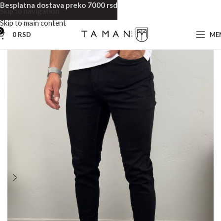
Besplatna dostava preko 7000 rsd
Skip to navigation
Skip to main content
0
0
RSD
ME
Početna
Muska odeća
Muške Farmerke