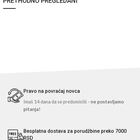
PRETHODNO PREGLEDANI
Pravo na povraćaj novca
Imaš 14 dana da se predomisliš -
ne postavljamo
pitanja!
Besplatna dostava za porudžbine preko 7000
RSD