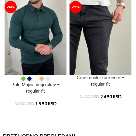
-34%
-22%
Crne muške farmerke –
regular fit
Polo Majica dugi rukav –
regular fit
2.490
RSD
3.190
RSD
1.990
RSD
3.000
RSD