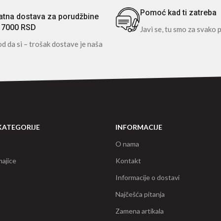
Pomoć kad ti zatreba
atna dostava za porudžbine
 7000 RSD
Javi se, tu smo za svako p
d da si – trošak dostave je naša
KATEGORIJE
INFORMACIJE
O nama
ajice
Kontakt
Informacije o dostavi
Najčešća pitanja
Zamena artikala