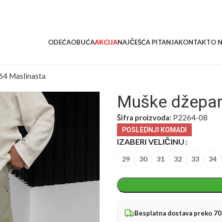
ODEĆA
OBUĆA
AKCIJA
NAJČEŠĆA PITANJA
KONTAKT
O 
64 Maslinasta
Muške džepar
Šifra proizvoda:
P2264-08
POSLEDNJI KOMADI
IZABERI VELIČINU
29
30
31
32
33
34
Besplatna dostava preko 7