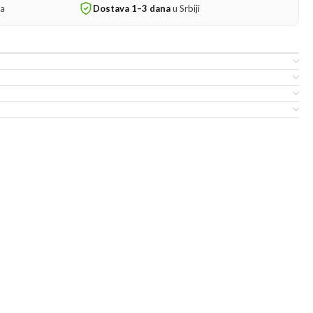
ta
Dostava 1–3 dana
u Srbiji