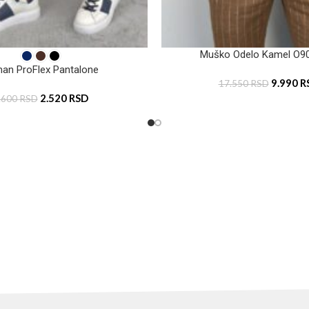
Muško Odelo Kamel O9
an ProFlex Pantalone
9.990
R
17.550
RSD
2.520
RSD
.600
RSD