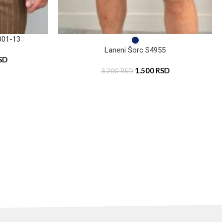
001-13
Laneni Šorc S4955
SD
1.500
RSD
3.200
RSD