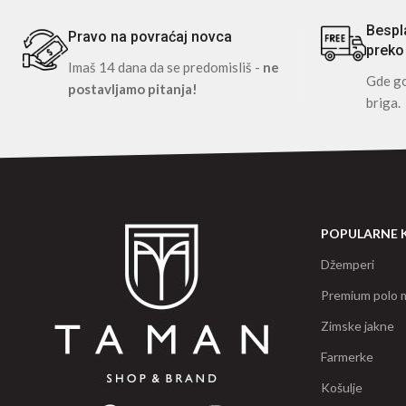
Bespl
Pravo na povraćaj novca
preko
Imaš 14 dana da se predomisliš -
ne
Gde go
postavljamo pitanja!
briga.
POPULARNE 
Džemperi
Premium polo m
Zimske jakne
Farmerke
Košulje