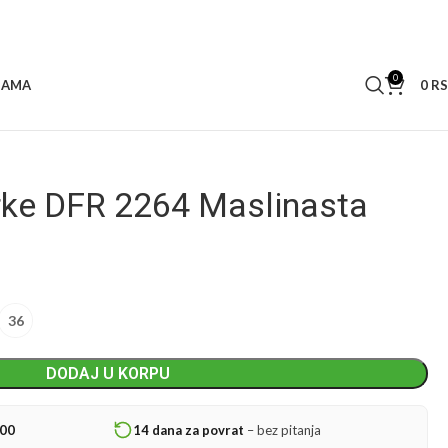
0
0
R
NAMA
ke DFR 2264 Maslinasta
36
DODAJ U KORPU
000
14 dana za povrat
– bez pitanja