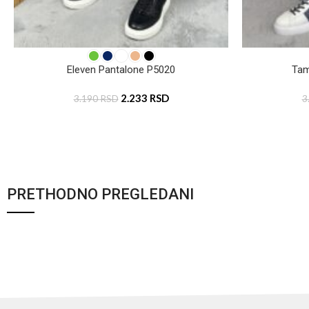
Eleven Pantalone P5020
Tam
2.233
RSD
3.190
RSD
3
PRETHODNO PREGLEDANI