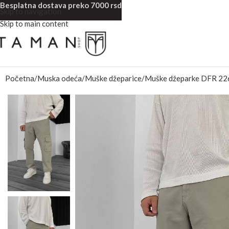
Besplatna dostava preko 7000 rsd
Skip to navigation
Skip to main content
Početna
Muska odeća
Muške džeparice
Muške džeparke DFR 22