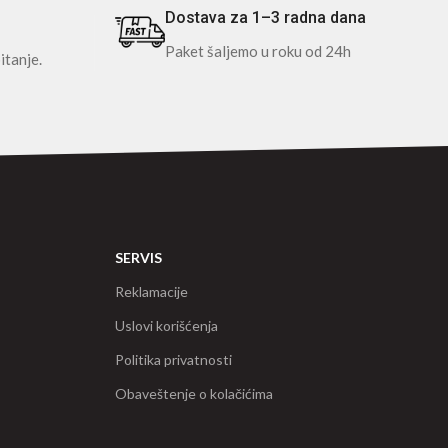
Dostava za 1–3 radna dana
Paket šaljemo u roku od 24h
itanje.
SERVIS
Reklamacije
Uslovi korišćenja
Politika privatnosti
Obaveštenje o kolačićima