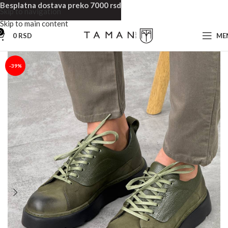
Besplatna dostava preko 7000 rsd
Skip to navigation
Skip to main content
0
0
RSD
ME
Početna
Muška obuća
Muške Cipele
-39%