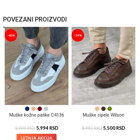
POVEZANI PROIZVODI
-40%
-39%
Muške kožne patike C4136
Muške cipele Wilson
5.994
RSD
5.500
RSD
9.990
RSD
8.990
RSD
LETNJA AKCIJA