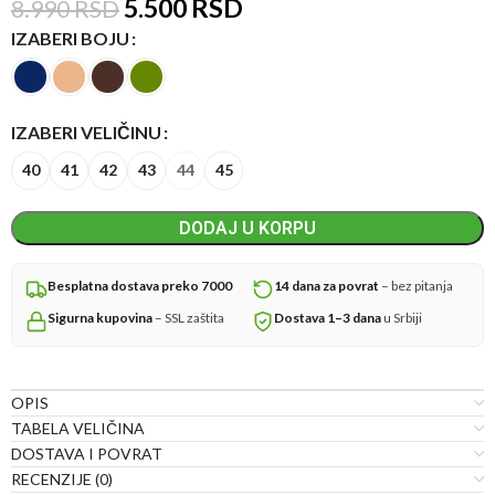
5.500
RSD
8.990
RSD
IZABERI BOJU
IZABERI VELIČINU
40
41
42
43
44
45
DODAJ U KORPU
Besplatna dostava preko 7000
14 dana za povrat
– bez pitanja
Sigurna kupovina
– SSL zaštita
Dostava 1–3 dana
u Srbiji
OPIS
TABELA VELIČINA
DOSTAVA I POVRAT
RECENZIJE (0)