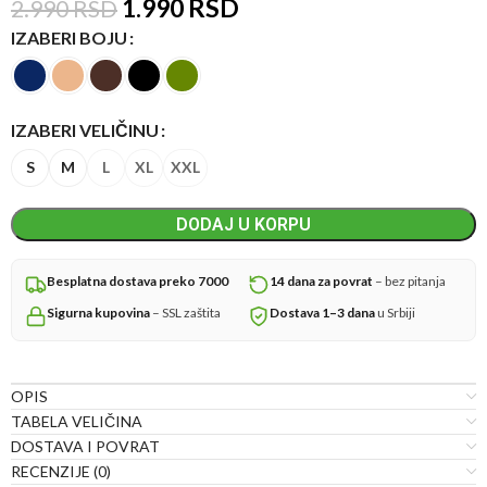
1.990
RSD
2.990
RSD
IZABERI BOJU
IZABERI VELIČINU
S
M
L
XL
XXL
DODAJ U KORPU
Besplatna dostava preko 7000
14 dana za povrat
– bez pitanja
Sigurna kupovina
– SSL zaštita
Dostava 1–3 dana
u Srbiji
OPIS
TABELA VELIČINA
DOSTAVA I POVRAT
RECENZIJE (0)