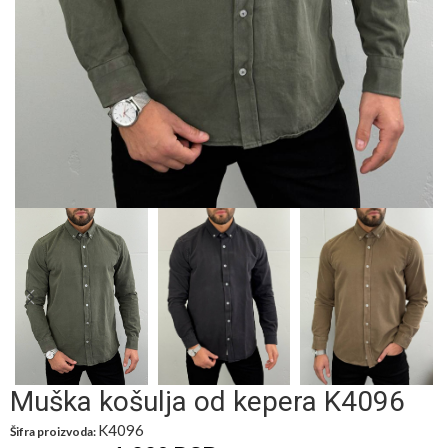
Muška košulja od kepera K4096
K4096
Šifra proizvoda: