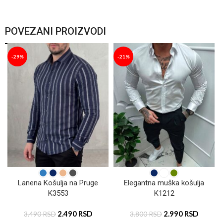
POVEZANI PROIZVODI
-29%
-21%
Lanena Košulja na Pruge
Elegantna muška košulja
K3553
K1212
2.490
RSD
2.990
RSD
3.490
RSD
3.800
RSD