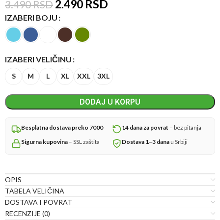
2.490
RSD
3.490
RSD
IZABERI BOJU
IZABERI VELIČINU
S
M
L
XL
XXL
3XL
DODAJ U KORPU
Besplatna dostava preko 7000
14 dana za povrat
– bez pitanja
Sigurna kupovina
– SSL zaštita
Dostava 1–3 dana
u Srbiji
OPIS
TABELA VELIČINA
DOSTAVA I POVRAT
RECENZIJE (0)