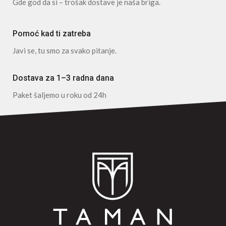
Gde god da si – trošak dostave je naša briga.
Pomoć kad ti zatreba
Javi se, tu smo za svako pitanje.
Dostava za 1–3 radna dana
Paket šaljemo u roku od 24h