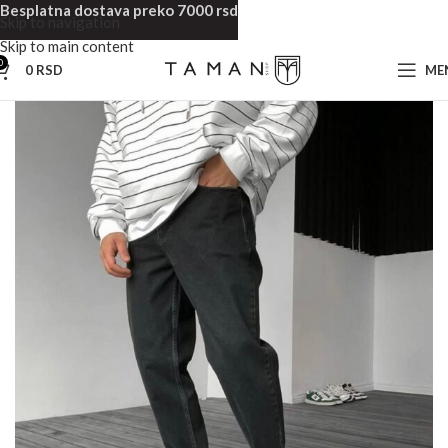
Besplatna dostava preko 7000 rsd
Skip to navigation
Skip to main content
0
0
RSD
ME
Početna
Muska odeća
Muške Farmerke