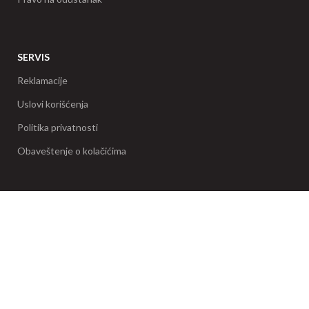
SERVIS
Reklamacije
Uslovi korišćenja
Politika privatnosti
Obaveštenje o kolačićima
© 2026.
Taman Shop
. Sva prava zadržana. Softverska
izrada
Orbilix
.