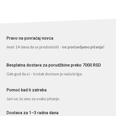
Pravo na povraćaj novca
Imaš 14 dana da se predomisliš -
ne postavljamo pitanja!
Besplatna dostava za porudžbine preko 7000 RSD
Gde god da si – trošak dostave je naša briga.
Pomoć kad ti zatreba
Javi se, tu smo za svako pitanje.
Dostava za 1–3 radna dana