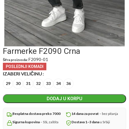
Farmerke F2090 Crna
F2090-01
Šifra proizvoda:
POSLEDNJI KOMADI
IZABERI VELIČINU
29
30
31
32
33
34
36
DODAJ U KORPU
Besplatna dostava preko 7000
14 dana za povrat
– bez pitanja
Sigurna kupovina
– SSL zaštita
Dostava 1–3 dana
u Srbiji