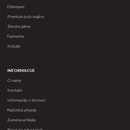
Džemperi
Premium polo majice
Zimske jakne
Farmerke
Košulje
INFORMACIJE
O nama
Kontakt
Informacije o dostavi
Najčešća pitanja
Zamena artikala
Pravo na odustanak