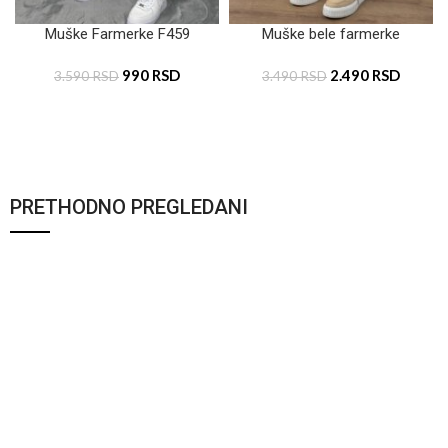
Muške Farmerke F459
Muške bele farmerke
990
RSD
2.490
RSD
3.590
RSD
3.490
RSD
PRETHODNO PREGLEDANI